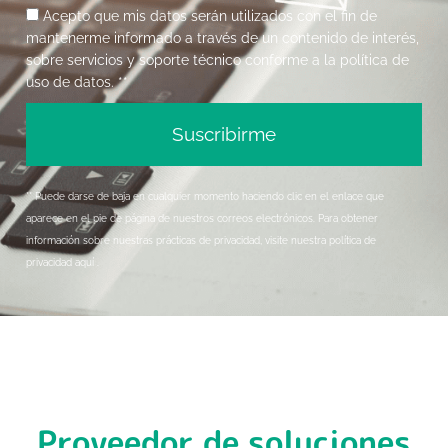
Acepto que mis datos serán utilizados con el fin de
mantenerme informado a través de un contenido de interés,
sobre servicios y soporte técnico conforme a la política de
uso de datos. **
Suscribirme
** Puede darse de baja en cualquier momento haciendo clic en el enlace que
aparece en el pie de página de nuestros correos electrónicos. Para obtener
información sobre nuestras prácticas de privacidad, visite nuestra política de
privacidad aquí .
Proveedor de soluciones