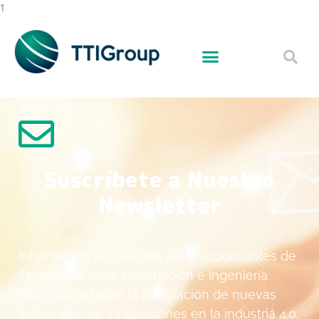
Ir
1
al
contenido
Suscríbete a Nuestro
Newsletter
Información actualizada para responsables de
Tecnología de la Información e Ingeniería
Electrónica sobre la integración de nuevas
soluciones de innovaciones en la industria 4.0,